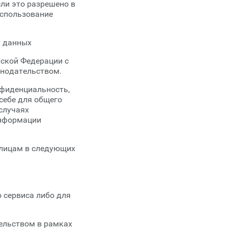
сли это разрешено в
использование
х данных
йской Федерации с
онодательством.
нфиденциальность,
себе для общего
 случаях
информации
 лицам в следующих
 сервиса либо для
ельством в рамках