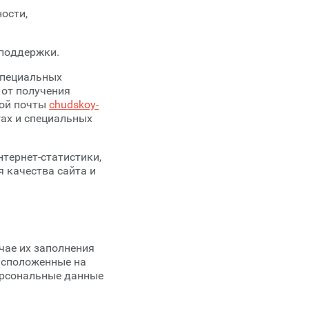
ости,
 поддержки.
специальных
 от получения
ной почты
chudskoy-
гах и специальных
тернет-статистики,
 качества сайта и
чае их заполнения
асположенные на
ерсональные данные