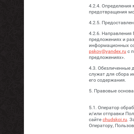
4.2.4. Определения
предотвращения мо
4.2.5. Предоставле
4.2.6. Направления
предложениях и раз
информационных со
pskov@yandex.ru
с п
предложениях».
4.3. Обезличенные 
служат для сбора и
его содержания.
5. Правовые основ
5.1. Оператор обра
и/или отправки По
сайте
chudskoi.ru
. 
Оператору, Пользов