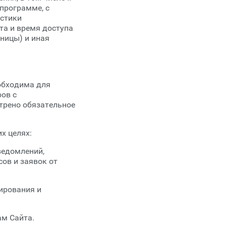
 программе, с
истики
та и время доступа
ницы) и иная
еобходима для
ов с
трено обязательное
х целях:
ведомлений,
сов и заявок от
ирования и
ам Сайта.