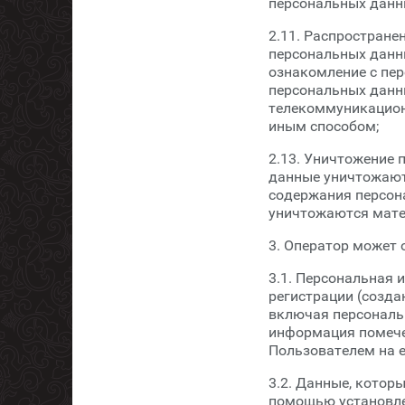
персональных данны
2.11. Распростране
персональных данны
ознакомление с пер
персональных данн
телекоммуникацион
иным способом;
2.13. Уничтожение 
данные уничтожают
содержания персон
уничтожаются мате
3. Оператор может
3.1. Персональная 
регистрации (созда
включая персональ
информация помече
Пользователем на е
3.2. Данные, котор
помощью установлен