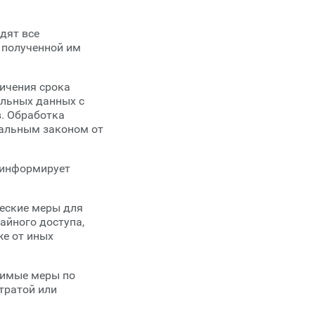
дят все
 полученной им
ничения срока
альных данных с
в. Обработка
ральным законом от
 информирует
еские меры для
айного доступа,
же от иных
димые меры по
тратой или