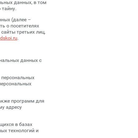
льных данных, в том
 тайну.
нных (далее –
ть о посетителях
 сайты третьих лиц,
dskoi.ru
.
ональных данных с
и персональных
 персональных
также программ для
му адресу
щихся в базах
ых технологий и