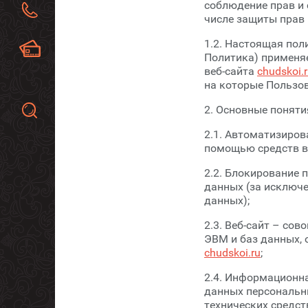
соблюдение прав и 
область,...
числе защиты прав 
+7 (921) 509-58-44
1.2. Настоящая пол
Мы принимаем:
Политика) применяе
Наличные денежные
средства
веб-сайта
chudskoi.
на которые Пользо
2. Основные поняти
2.1. Автоматизиро
помощью средств в
2.2. Блокирование
данных (за исключе
данных);
2.3. Веб-сайт – со
ЭВМ и баз данных, 
chudskoi.ru
;
2.4. Информационн
данных персональн
технических средст