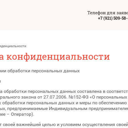
Телефон для заяво
"
Акции и скидки
+7 (921) 509-58
Отзывы
Забронировать
иденциальности
а конфиденциальности
Фотогалерея
Карта проезда
нии обработки персональных данных
Мы в соцсетях:
я
ОТ
а обработки персональных данных составлена в соответст
ального закона от 27.07.2006. №152-ФЗ «О персональных
к обработки персональных данных и меры по обеспечению
ых, предпринимаемые Индивидуальным предпринимателе
ее – Оператор).
ит своей важнейшей целью и условием осуществления свое